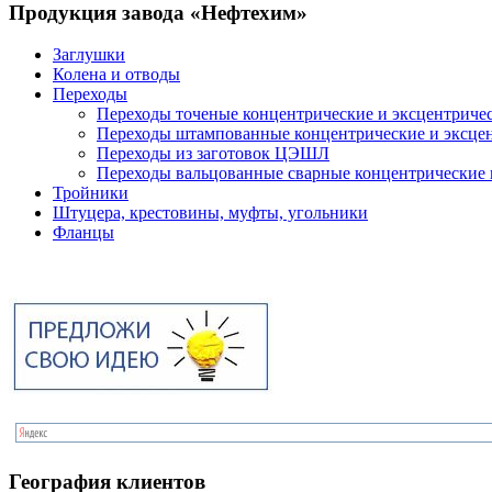
Продукция завода «Нефтехим»
Заглушки
Колена и отводы
Переходы
Переходы точеные концентрические и эксцентриче
Переходы штампованные концентрические и эксце
Переходы из заготовок ЦЭШЛ
Переходы вальцованные сварные концентрические 
Тройники
Штуцера, крестовины, муфты, угольники
Фланцы
География клиентов