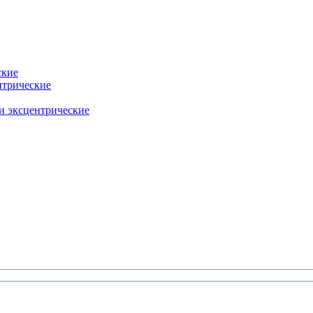
ские
нтрические
и эксцентрические